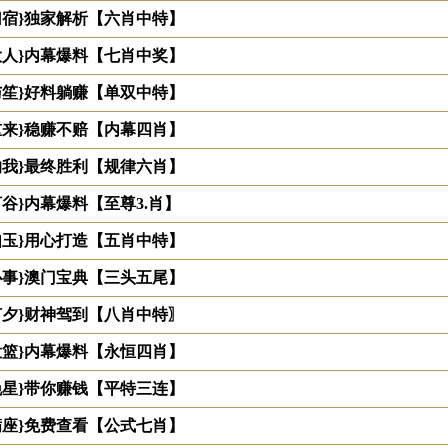
不归宿}独家解析【六肖中特】
仙大人}内幕爆料【七肖中奖】
城与笙}好料躺赚【单双中特】
土重来}稳赚不赔【内幕四肖】
初的我}最终胜利【规律六肖】
河谷}内幕爆料【至尊3.肖】
身如玉}用心打造【五肖中特】
与心事}澳门宝典【三头五尾】
夕何夕}财神驾到【八肖中特〗
围投篮}内幕爆料【永恒四肖】
千晚星}带你赚钱【平特三连】
朋满座}免费查看【公式七肖】