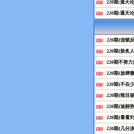
220期:通
220期:通
220期{连
220期{脍
220期不努
220期{放
220期{不在
220期{辣
220期{迪
220期{看
220期{几分