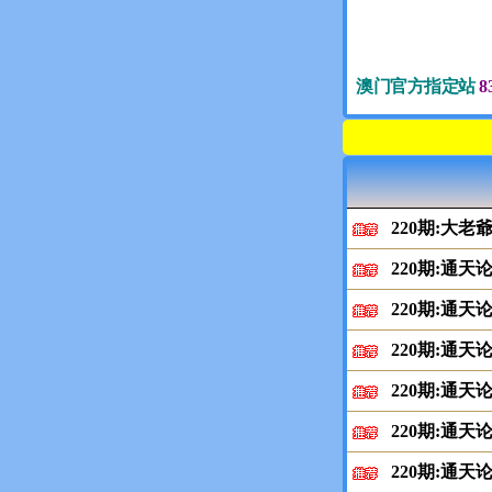
澳门官方指定站
8
220期:大
220期:通
220期:通
220期:通
220期:通
220期:通
220期:通