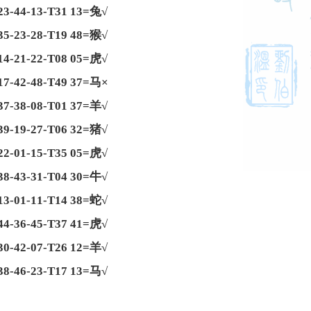
23-44-13-T31 13=兔√
35-23-28-T19 48=猴√
14-21-22-T08 05=虎√
17-42-48-T49 37=马×
37-38-08-T01 37=羊√
39-19-27-T06 32=猪√
22-01-15-T35 05=虎√
38-43-31-T04 30=牛√
13-01-11-T14 38=蛇√
44-36-45-T37 41=虎√
30-42-07-T26 12=羊√
38-46-23-T17 13=马√