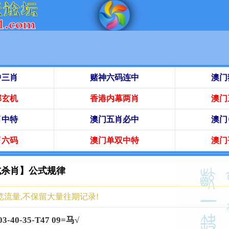
中三肖
赌神六码连中
澳门
部玄机
香港内幕两肖
澳门
肖中特
澳门五肖必中
澳门
肖六码
澳门单双中特
澳门
式杀肖】公式规律
览流量,不保留大量往期记录!
03-40-35-T47 09=马√