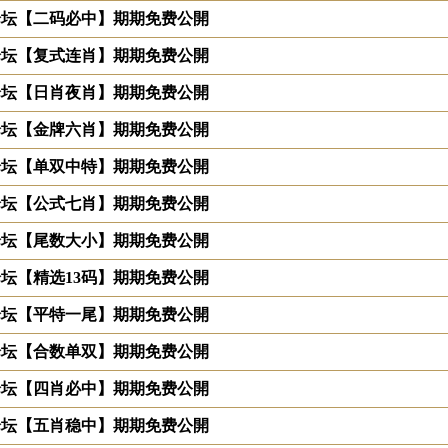
天论坛【二码必中】期期免费公開
天论坛【复式连肖】期期免费公開
天论坛【日肖夜肖】期期免费公開
天论坛【金牌六肖】期期免费公開
天论坛【单双中特】期期免费公開
天论坛【公式七肖】期期免费公開
天论坛【尾数大小】期期免费公開
天论坛【精选13码】期期免费公開
天论坛【平特一尾】期期免费公開
天论坛【合数单双】期期免费公開
天论坛【四肖必中】期期免费公開
天论坛【五肖稳中】期期免费公開